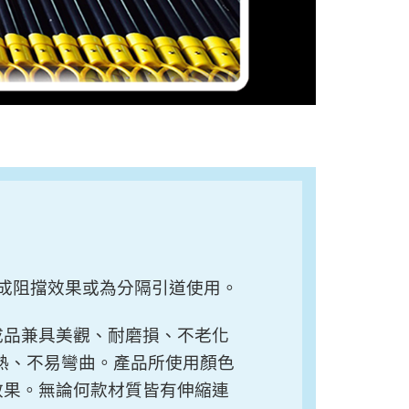
成阻擋效果或為分隔引道使用。
成品兼
具美觀、耐磨損、不老化
熱
、
不易彎曲
。
產品所使用顏色
效
果。無論何款材質皆有伸縮連