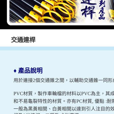
交通連桿
♦
產品說明
用於連接2個交通錐之間，以輔助交通錐一同形
PVC材質，
製作車輪檔的材料以PVC為主，其
和不易龜裂特性的材質。亦
有
PC材質, 優點 :
耐
一般為黑黃相間
、白黃相間
以達到引人注目的