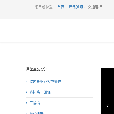
您目前位置：
首頁
產品資訊
交通連桿
滿笙產品資訊
軟硬異型PVC塑膠粒
防撞條、護條
車輪檔
Pr
交通連桿