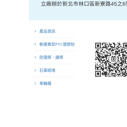
立廠辦於新北巿林口區新寮路45之6
產品資訊
軟硬異型PVC塑膠粒
防撞條、護條
石膏砌塊
車輪檔