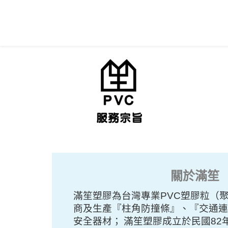
關於滿笙
滿笙塑膠為台灣專業PVC塑膠粒（
商及生產
『
柱角防撞條』、『交通連桿
安全器材；
滿笙塑膠成立於民國82年