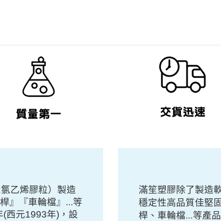
聚氯乙烯膠粒）製造
滿笙塑膠除了製造
』『車輪檔』...等
穩定性高品質佳堅
(西元1993年)，設
桿、車輪檔...等產